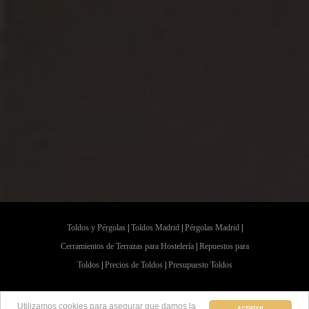
Toldos y Pérgolas
|
Toldos Madrid
|
Pérgolas Madrid
|
Cerramientos de Terrazas para Hostelería
|
Repuestos para
Toldos
|
Precios de Toldos
|
Presupuesto Toldos
Aviso Legal y Política de Privacidad
|
Política de Cookies
|
Utilizamos cookies para asegurar que damos la
ACEPTAR