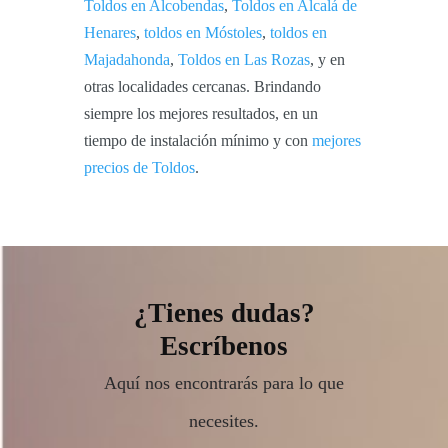
Toldos en Alcobendas
,
Toldos en Alcalá de
Henares
,
toldos en Móstoles
,
toldos en
Majadahonda
,
Toldos en Las Rozas
, y en
otras localidades cercanas. Brindando
siempre los mejores resultados, en un
tiempo de instalación mínimo y con
mejores
precios de Toldos
.
¿Tienes dudas?
Escríbenos
Aquí nos encontrarás para lo que
necesites.