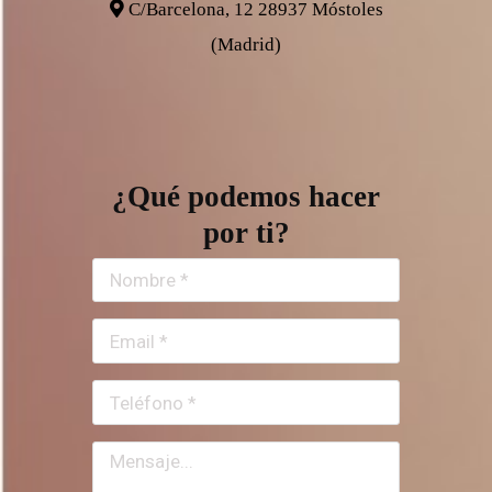
C/Barcelona, 12 28937 Móstoles
(Madrid)
¿Qué podemos hacer
por ti?