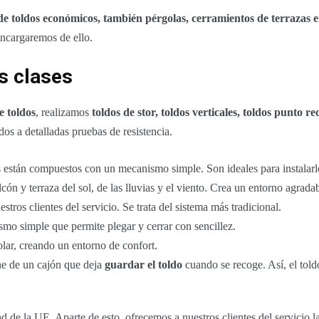
 de toldos económicos, también pérgolas, cerramientos de terrazas e
ncargaremos de ello.
as clases
e toldos
, realizamos
toldos de stor, toldos verticales, toldos punto re
os a detalladas pruebas de resistencia.
 están compuestos con un mecanismo simple. Son ideales para instalarlo
ón y terraza del sol, de las lluvias y el viento. Crea un entorno agrad
ros clientes del servicio. Se trata del sistema más tradicional.
o simple que permite plegar y cerrar con sencillez.
lar, creando un entorno de confort.
ne de un cajón que deja
guardar el toldo
cuando se recoge. Así, el tol
d de la UE. Aparte de esto, ofrecemos a nuestros clientes del servicio l