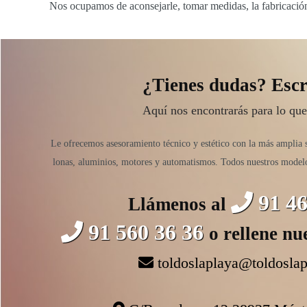
Nos ocupamos de aconsejarle, tomar medidas, la fabricación, 
¿Tienes dudas? Escr
Aquí nos encontrarás para lo que
Le ofrecemos asesoramiento técnico y estético con la más amplia 
lonas, aluminios, motores y automatismos. Todos nuestros model
91 46
Llámenos al
91 560 36 36
o rellene nu
toldoslaplaya@toldosla