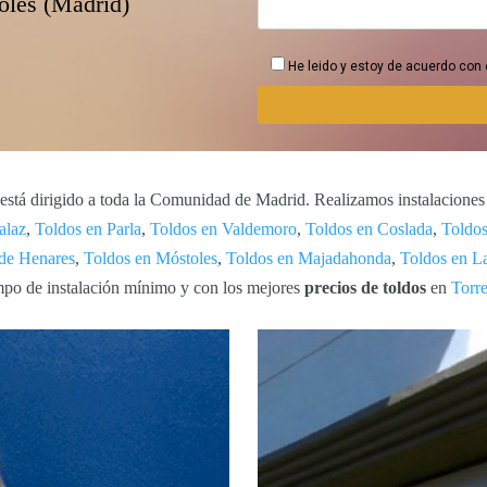
oles (Madrid)
He leido y estoy de acuerdo con 
está dirigido a toda la Comunidad de Madrid. Realizamos instalacione
alaz
,
Toldos en Parla
,
Toldos en Valdemoro
,
Toldos en Coslada
,
Toldos
 de Henares
,
Toldos en Móstoles
,
Toldos en Majadahonda
,
Toldos en L
empo de instalación mínimo y con los mejores
precios de toldos
en
Torr