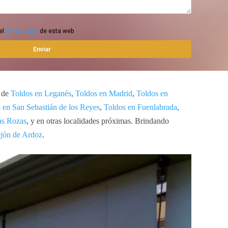
el
Aviso Legal
de esta web
s de
Toldos en Leganés
,
Toldos en Madrid
,
Toldos en
 en San Sebastián de los Reyes
,
Toldos en Fuenlabrada
,
as Rozas
, y en otras localidades próximas. Brindando
ejón de Ardoz
.