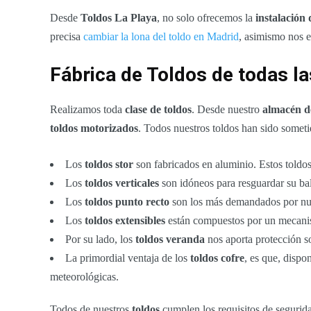
Desde
Toldos La Playa
, no solo ofrecemos la
instalación
precisa
cambiar la lona del toldo en Madrid
, asimismo nos e
Fábrica de Toldos de todas l
Realizamos toda
clase de toldos
. Desde nuestro
almacén d
toldos motorizados
. Todos nuestros toldos han sido sometid
Los
toldos stor
son fabricados en aluminio. Estos toldos
Los
toldos verticales
son idóneos para resguardar su balc
Los
toldos punto recto
son los más demandados por nuest
Los
toldos extensibles
están compuestos por un mecanism
Por su lado, los
toldos veranda
nos aporta protección so
La primordial ventaja de los
toldos cofre
, es que, dispo
meteorológicas.
Todos de nuestros
toldos
cumplen los requisitos de segurida