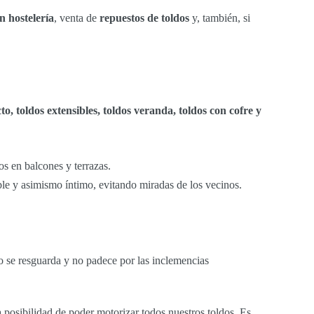
n hostelería
, venta de
repuestos de toldos
y, también, si
cto, toldos extensibles, toldos veranda, toldos con cofre y
s en balcones y terrazas.
able y asimismo íntimo, evitando miradas de los vecinos.
do se resguarda y no padece por las inclemencias
a posibilidad de poder motorizar todos nuestros toldos. Es